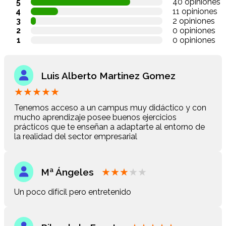
5
40 opiniones
4
11 opiniones
3
2 opiniones
2
0 opiniones
1
0 opiniones
Luis Alberto Martinez Gomez
★
★
★
★
★
Tenemos acceso a un campus muy didáctico y con
mucho aprendizaje posee buenos ejercicios
prácticos que te enseñan a adaptarte al entorno de
la realidad del sector empresarial
★
★
★
★
★
Mª Ángeles
Un poco difícil pero entretenido