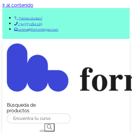
Ir al contenido
¿Tienes dudas?
+34 973 184 129
online@formintegral.com
Búsqueda de
productos