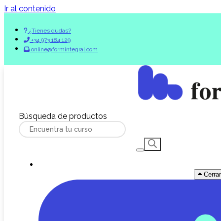
Ir al contenido
¿Tienes dudas?
+34 973 184 129
online@formintegral.com
Búsqueda de productos
Cerra