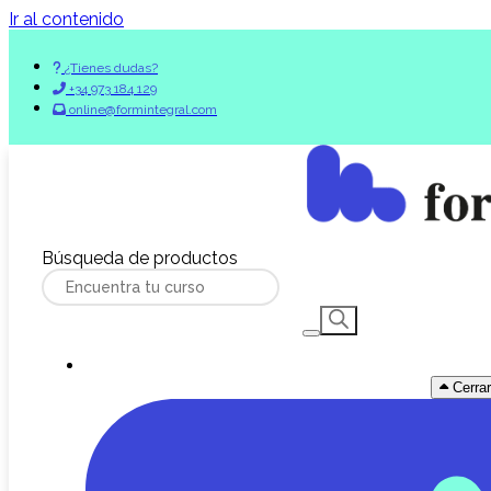
Ir al contenido
¿Tienes dudas?
+34 973 184 129
online@formintegral.com
Búsqueda de productos
Cerra