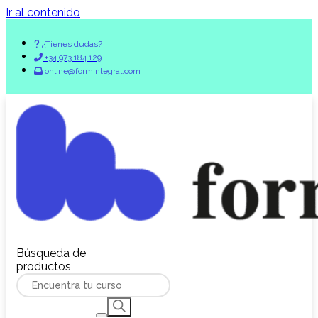
Ir al contenido
¿Tienes dudas?
+34 973 184 129
online@formintegral.com
Búsqueda de
productos