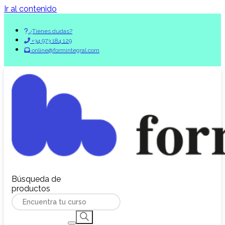
Ir al contenido
¿Tienes dudas?
+34 973 184 129
online@formintegral.com
Búsqueda de
productos