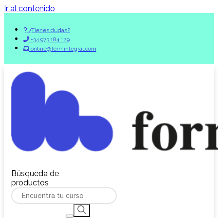
Ir al contenido
¿Tienes dudas?
+34 973 184 129
online@formintegral.com
Búsqueda de
productos