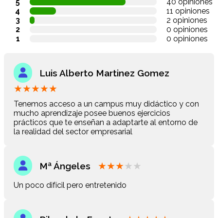
5
40 opiniones
4
11 opiniones
3
2 opiniones
2
0 opiniones
1
0 opiniones
Luis Alberto Martinez Gomez
★
★
★
★
★
Tenemos acceso a un campus muy didáctico y con
mucho aprendizaje posee buenos ejercicios
prácticos que te enseñan a adaptarte al entorno de
la realidad del sector empresarial
★
★
★
★
★
Mª Ángeles
Un poco difícil pero entretenido