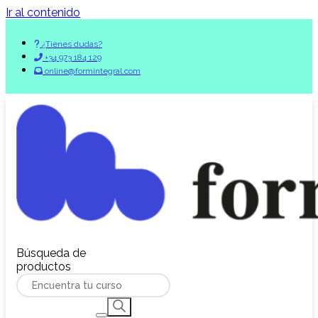
Ir al contenido
¿Tienes dudas?
+34 973 184 129
online@formintegral.com
Búsqueda de
productos