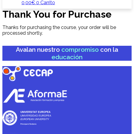
0,00
€
0
Carrito
Thank You for Purchase
Thanks for purchasing the course, your order will be
processed shortly.
Avalan nuestro
compromiso
con la
educación