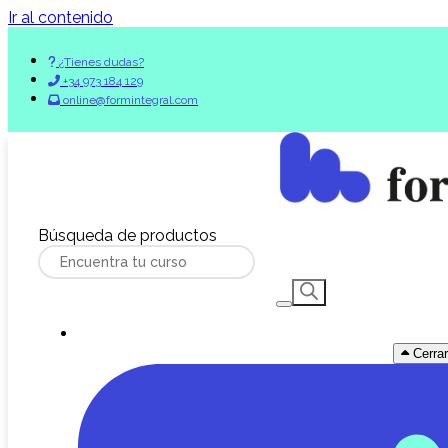
Ir al contenido
¿Tienes dudas?
+34 973 184 129
online@formintegral.com
Búsqueda de productos
Cerra