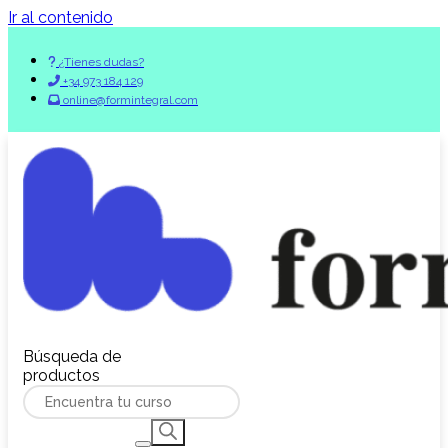
Ir al contenido
¿Tienes dudas?
+34 973 184 129
online@formintegral.com
Búsqueda de
productos