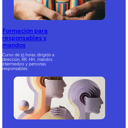
Formación para
responsables y
mandos
Curso de 15 horas dirigido a
dirección, RR. HH., mandos
intermedios y personas
responsables.