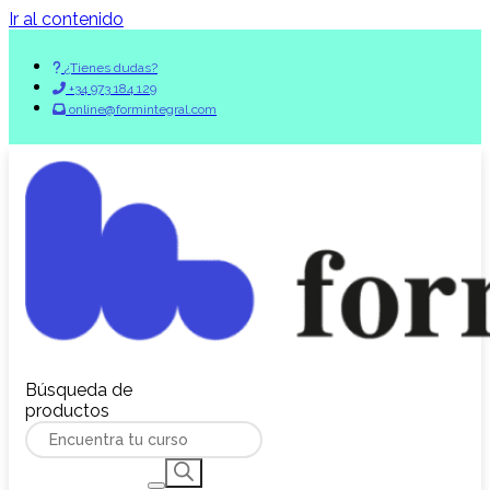
Ir al contenido
¿Tienes dudas?
+34 973 184 129
online@formintegral.com
Búsqueda de
productos