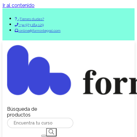
Ir al contenido
¿Tienes dudas?
+34 973 184 129
online@formintegral.com
Búsqueda de
productos